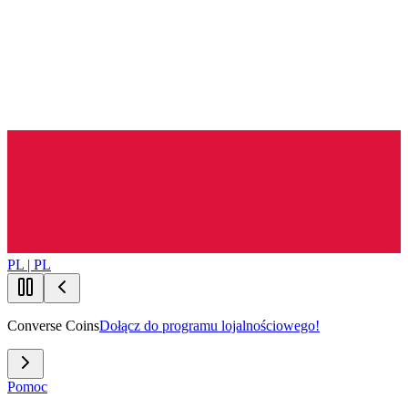
PL | PL
Converse Coins
Dołącz do programu lojalnościowego!
Pomoc