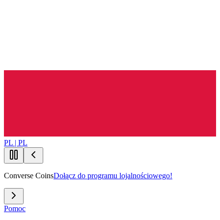
PL | PL
Converse Coins
Dołącz do programu lojalnościowego!
Pomoc