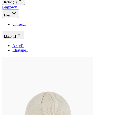
Kolor
(1)
Brązowy
Płeć
Unisex
1
Materiał
Akryl
1
Elastane
1