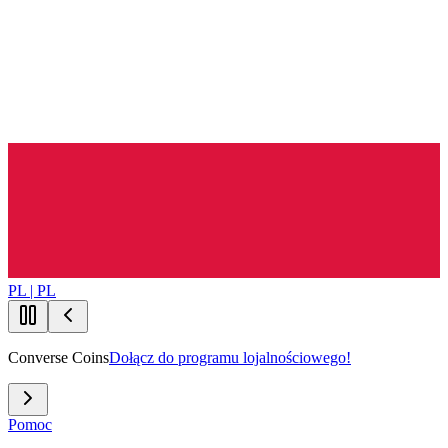
PL | PL
Converse Coins
Dołącz do programu lojalnościowego!
Pomoc