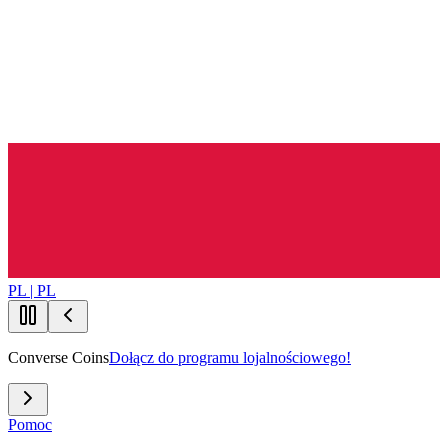
PL | PL
Converse Coins
Dołącz do programu lojalnościowego!
Pomoc