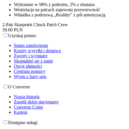
Wykonane w 98% z poliestru, 2% z elastanu
Wentylacja na palcach zapewnia przewiewność
Wkładka z podeszwą „Realdry” z pół amortyzacją
2-Pak Skarpetek Chuck Patch Crew
39.00 PLN
Uzyskaj pomoc
Status zamówienia
Koszty wysyłki i dostawa
Zwroty i wymiany
Skontaktuj się z nami
Opcje płatności
Centrum pomocy
Wypis z bazy sms
O Converse
Nasza historia
Znajdź sklep stacjonarny
Converse Coins
Kariera
Dostępne usługi