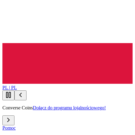
PL | PL
Converse Coins
Dołącz do programu lojalnościowego!
Pomoc