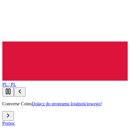
PL | PL
Converse Coins
Dołącz do programu lojalnościowego!
Pomoc