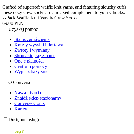
Crafted of supersoft waffle knit yarns, and featuring slouchy cuffs,
these cozy crew socks are a relaxed complement to your Chucks.
2-Pack Waffle Knit Varsity Crew Socks
69.00 PLN
Uzyskaj pomoc
Status zamówienia
Koszty wysyłki i dostawa
Zwroty i wymiany
Skontaktuj się z nami
Opcje płatności
Centrum pomocy
Wypis z bazy sms
O Converse
Nasza historia
Znajdź sklep stacjonarny
Converse Coins
Kariera
Dostępne usługi