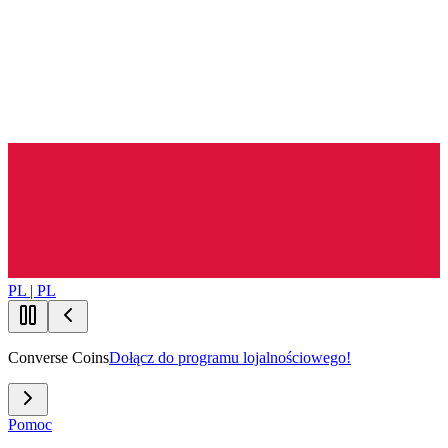
PL | PL
Converse Coins
Dołącz do programu lojalnościowego!
Pomoc