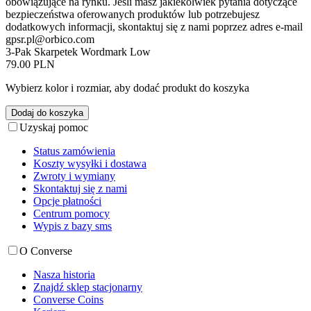
obowiązujące na rynku. Jeśli masz jakiekolwiek pytania dotyczące
bezpieczeństwa oferowanych produktów lub potrzebujesz
dodatkowych informacji, skontaktuj się z nami poprzez adres e-mail
gpsr.pl@orbico.com
3-Pak Skarpetek Wordmark Low
79.00 PLN
Wybierz kolor i rozmiar, aby dodać produkt do koszyka
Dodaj do koszyka
Uzyskaj pomoc
Status zamówienia
Koszty wysyłki i dostawa
Zwroty i wymiany
Skontaktuj się z nami
Opcje płatności
Centrum pomocy
Wypis z bazy sms
O Converse
Nasza historia
Znajdź sklep stacjonarny
Converse Coins