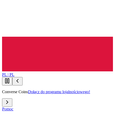
PL | PL
Converse Coins
Dołącz do programu lojalnościowego!
Pomoc