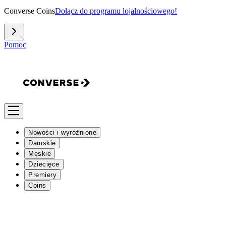
Converse Coins
Dołącz do programu lojalnościowego!
Pomoc
Nowości i wyróżnione
Damskie
Męskie
Dziecięce
Premiery
Coins