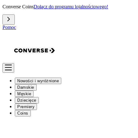
Converse Coins
Dołącz do programu lojalnościowego!
Pomoc
Nowości i wyróżnione
Damskie
Męskie
Dziecięce
Premiery
Coins