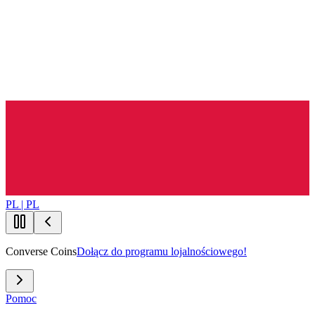
PL | PL
Converse Coins
Dołącz do programu lojalnościowego!
Pomoc