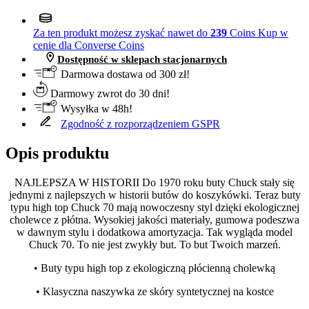
Za ten produkt możesz zyskać nawet do
239
Coins
Kup w
cenie dla Converse Coins
Dostępność w sklepach stacjonarnych
Darmowa dostawa od 300 zł!
Darmowy zwrot do 30 dni!
Wysyłka w 48h!
Zgodność z rozporządzeniem GSPR
Opis produktu
NAJLEPSZA W HISTORII Do 1970 roku buty Chuck stały się
jednymi z najlepszych w historii butów do koszykówki. Teraz buty
typu high top Chuck 70 mają nowoczesny styl dzięki ekologicznej
cholewce z płótna. Wysokiej jakości materiały, gumowa podeszwa
w dawnym stylu i dodatkowa amortyzacja. Tak wygląda model
Chuck 70. To nie jest zwykły but. To but Twoich marzeń.
• Buty typu high top z ekologiczną płócienną cholewką
• Klasyczna naszywka ze skóry syntetycznej na kostce