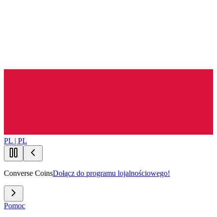
PL | PL
Converse Coins
Dołącz do programu lojalnościowego!
Pomoc