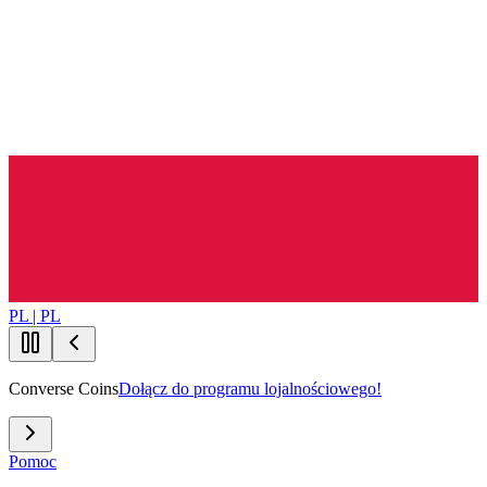
PL | PL
Converse Coins
Dołącz do programu lojalnościowego!
Pomoc