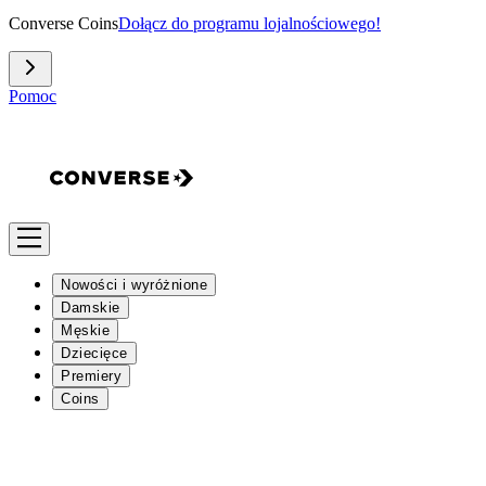
Converse Coins
Dołącz do programu lojalnościowego!
Pomoc
Nowości i wyróżnione
Damskie
Męskie
Dziecięce
Premiery
Coins