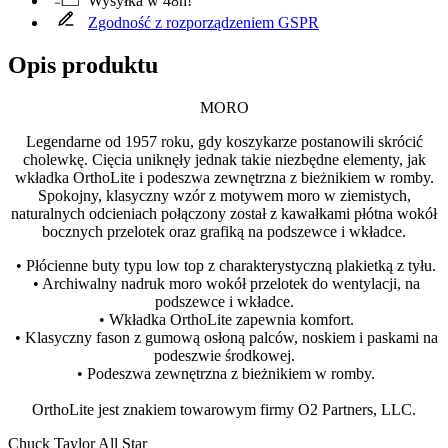
Wysyłka w 48h!
Zgodność z rozporządzeniem GSPR
Opis produktu
MORO
Legendarne od 1957 roku, gdy koszykarze postanowili skrócić
cholewkę. Cięcia uniknęły jednak takie niezbędne elementy, jak
wkładka OrthoLite i podeszwa zewnętrzna z bieżnikiem w romby.
Spokojny, klasyczny wzór z motywem moro w ziemistych,
naturalnych odcieniach połączony został z kawałkami płótna wokół
bocznych przelotek oraz grafiką na podszewce i wkładce.
• Płócienne buty typu low top z charakterystyczną plakietką z tyłu.
• Archiwalny nadruk moro wokół przelotek do wentylacji, na
podszewce i wkładce.
• Wkładka OrthoLite zapewnia komfort.
• Klasyczny fason z gumową osłoną palców, noskiem i paskami na
podeszwie środkowej.
• Podeszwa zewnętrzna z bieżnikiem w romby.
OrthoLite jest znakiem towarowym firmy O2 Partners, LLC.
Chuck Taylor All Star