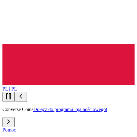
PL | PL
Converse Coins
Dołącz do programu lojalnościowego!
Pomoc