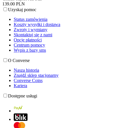
139.00 PLN
Uzyskaj pomoc
Status zamówienia
Koszty wysyłki i dostawa
Zwroty i wymiany
Skontaktuj się z nami
Opcje płatności
Centrum pomocy
Wypis z bazy sms
O Converse
Nasza historia
Znajdź sklep stacjonarny
Converse Coins
Kariera
Dostępne usługi