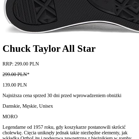
Chuck Taylor All Star
RRP: 299.00 PLN
299.00 PLN
*
139.00 PLN
Najniższa cena sprzed 30 dni przed wprowadzeniem obniżki
Damskie, Męskie, Unisex
MORO
Legendarne od 1957 roku, gdy koszykarze postanowili skrócić
cholewkę. Cięcia uniknęły jednak takie niezbędne elementy, jak
wkładka OrthoLite i podeszwa zewnętrzna z bieżnikiem w romby.