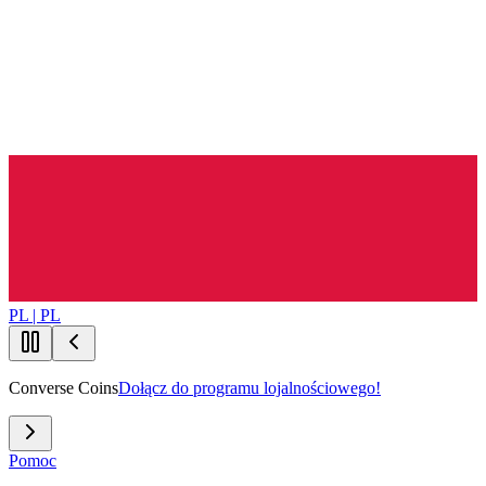
PL | PL
Converse Coins
Dołącz do programu lojalnościowego!
Pomoc