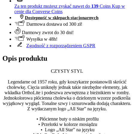
Za ten produkt możesz zyskać nawet do
139
Coins
Kup w
cenie dla Converse Coins
Dostępność w sklepach stacjonarnych
Darmowa dostawa od 300 zł!
Darmowy zwrot do 30 dni!
Wysyłka w 48h!
Zgodność z rozporządzeniem GSPR
Opis produktu
CZYSTY STYL
Legendarne od 1957 roku, gdy koszykarze postanowili skrócić
cholewkę. Cięcia uniknęły jednak takie niezbędne elementy, jak
wkładka OrthoLite i podeszwa zewnętrzna z bieżnikiem w romby.
Jednokolorowa płócienna cholewka o dzielonym wzorze podkreśla
wyjątkowy wygląd. Tonalne szwy i sznurowadła dodają charakteru.
Z wytłaczanym logo „All Star” na języku.
• Płócienne buty o niskim profilu
• Przelotki w kolorze mosiądzu
• Logo „All Star” na języku