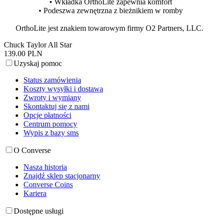
• Wkładka OrthoLite zapewnia komfort
• Podeszwa zewnętrzna z bieżnikiem w romby
OrthoLite jest znakiem towarowym firmy O2 Partners, LLC.
Chuck Taylor All Star
139.00 PLN
Uzyskaj pomoc
Status zamówienia
Koszty wysyłki i dostawa
Zwroty i wymiany
Skontaktuj się z nami
Opcje płatności
Centrum pomocy
Wypis z bazy sms
O Converse
Nasza historia
Znajdź sklep stacjonarny
Converse Coins
Kariera
Dostępne usługi