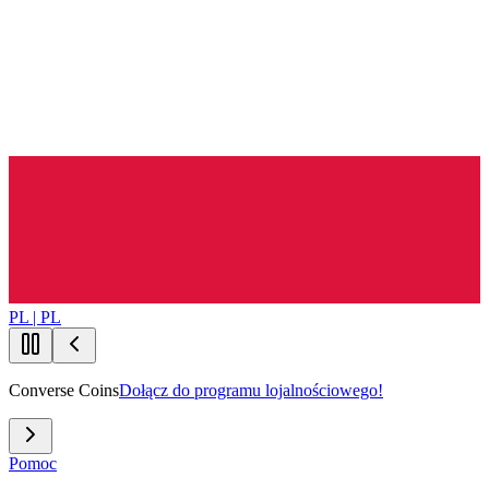
PL | PL
Converse Coins
Dołącz do programu lojalnościowego!
Pomoc