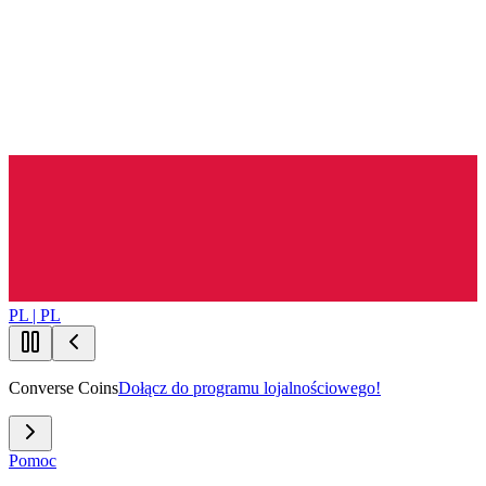
PL | PL
Converse Coins
Dołącz do programu lojalnościowego!
Pomoc