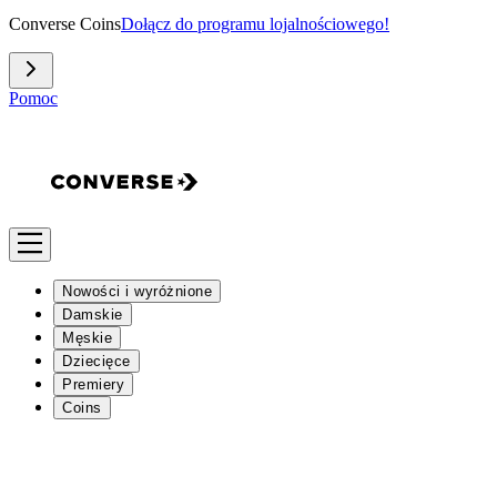
Converse Coins
Dołącz do programu lojalnościowego!
Pomoc
Nowości i wyróżnione
Damskie
Męskie
Dziecięce
Premiery
Coins