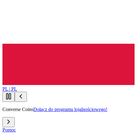
PL | PL
Converse Coins
Dołącz do programu lojalnościowego!
Pomoc