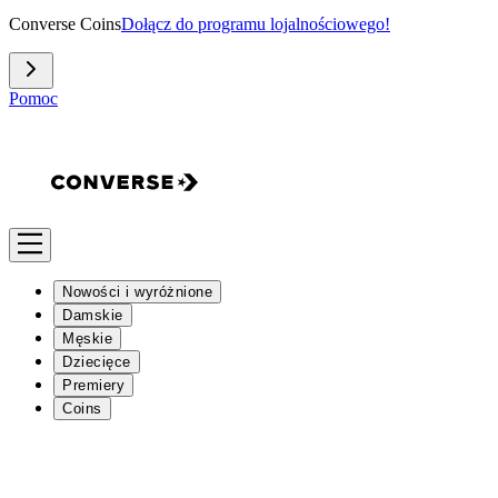
Converse Coins
Dołącz do programu lojalnościowego!
Pomoc
Nowości i wyróżnione
Damskie
Męskie
Dziecięce
Premiery
Coins