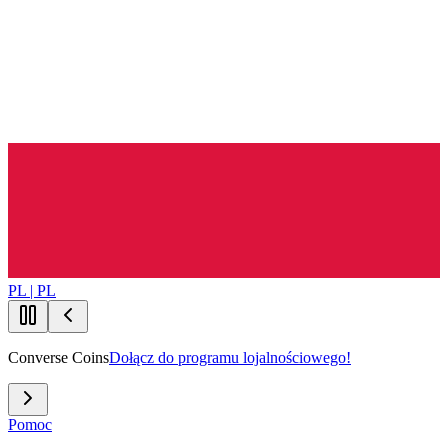
PL | PL
Converse Coins
Dołącz do programu lojalnościowego!
Pomoc