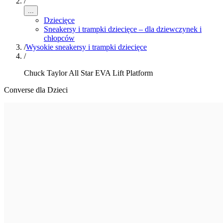
/
...
Dziecięce
Sneakersy i trampki dziecięce – dla dziewczynek i
chłopców
/
Wysokie sneakersy i trampki dziecięce
/
Chuck Taylor All Star EVA Lift Platform
Converse dla Dzieci