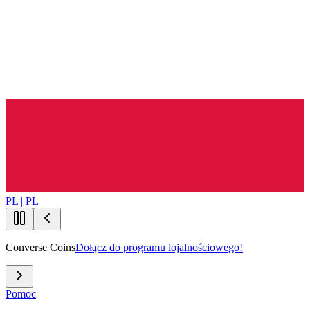
PL | PL
Converse Coins
Dołącz do programu lojalnościowego!
Pomoc