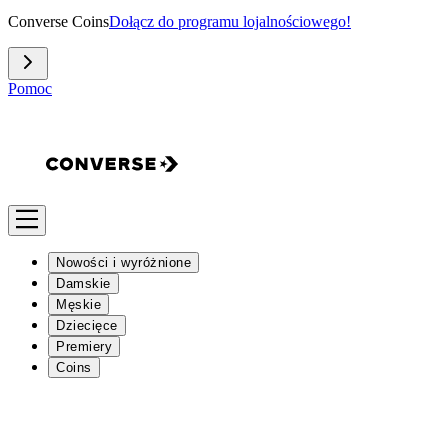
Converse Coins
Dołącz do programu lojalnościowego!
Pomoc
Nowości i wyróżnione
Damskie
Męskie
Dziecięce
Premiery
Coins