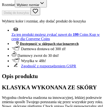
Rozmiar
Wybierz rozmiar
Dodaj do koszyka
Wybierz kolor i rozmiar, aby dodać produkt do koszyka
Za ten produkt możesz zyskać nawet do
199
Coins
Kup w
cenie dla Converse Coins
Dostępność w sklepach stacjonarnych
Darmowa dostawa od 300 zł!
Darmowy zwrot do 30 dni!
Wysyłka w 48h!
Zgodność z rozporządzeniem GSPR
Opis produktu
KLASYKA WYKONANA ZE SKÓRY
Wygodna cholewka osadzona na innowacyjnej, lekkiej podeszwie
zmienia sposób Twojego poruszania się przez wszystkie pory roku.
Nowe, skórzane platformy Chuck uniosą Twój niepowtarzalny styl.