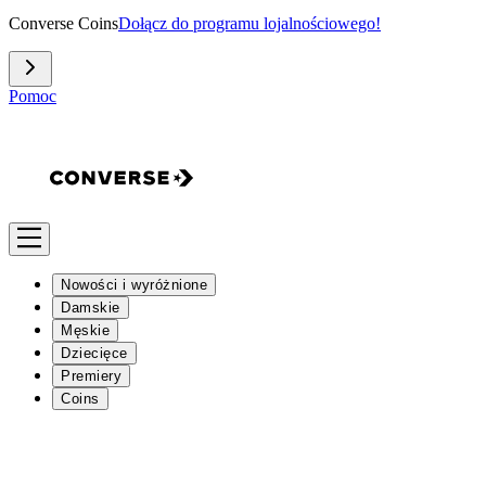
Converse Coins
Dołącz do programu lojalnościowego!
Pomoc
Nowości i wyróżnione
Damskie
Męskie
Dziecięce
Premiery
Coins