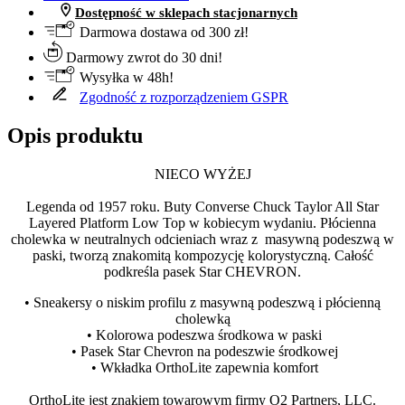
Dostępność w sklepach stacjonarnych
Darmowa dostawa od 300 zł!
Darmowy zwrot do 30 dni!
Wysyłka w 48h!
Zgodność z rozporządzeniem GSPR
Opis produktu
NIECO WYŻEJ
Legenda od 1957 roku. Buty Converse Chuck Taylor All Star
Layered Platform Low Top w kobiecym wydaniu. Płócienna
cholewka w neutralnych odcieniach wraz z masywną podeszwą w
paski, tworzą znakomitą kompozycję kolorystyczną. Całość
podkreśla pasek Star CHEVRON.
• Sneakersy o niskim profilu z masywną podeszwą i płócienną
cholewką
• Kolorowa podeszwa środkowa w paski
• Pasek Star Chevron na podeszwie środkowej
• Wkładka OrthoLite zapewnia komfort
OrthoLite jest znakiem towarowym firmy O2 Partners, LLC.