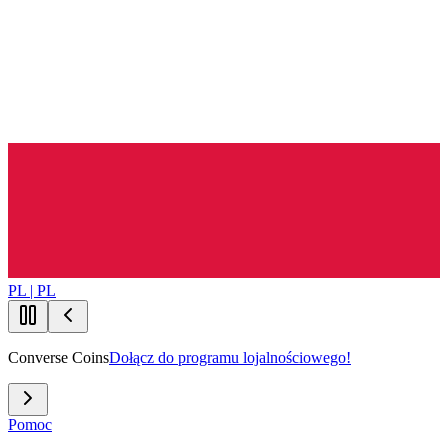
PL | PL
Converse Coins
Dołącz do programu lojalnościowego!
Pomoc