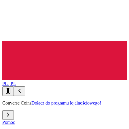
PL | PL
Converse Coins
Dołącz do programu lojalnościowego!
Pomoc