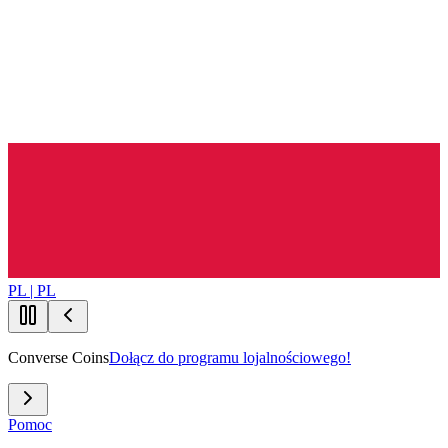
PL | PL
Converse Coins
Dołącz do programu lojalnościowego!
Pomoc