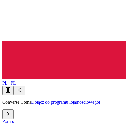
PL | PL
Converse Coins
Dołącz do programu lojalnościowego!
Pomoc