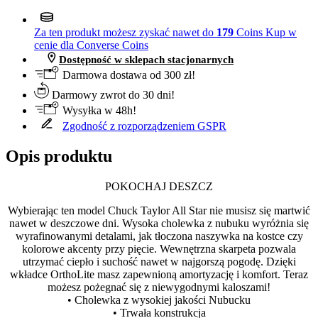
Za ten produkt możesz zyskać nawet do
179
Coins
Kup w
cenie dla Converse Coins
Dostępność w sklepach stacjonarnych
Darmowa dostawa od 300 zł!
Darmowy zwrot do 30 dni!
Wysyłka w 48h!
Zgodność z rozporządzeniem GSPR
Opis produktu
POKOCHAJ DESZCZ
Wybierając ten model Chuck Taylor All Star nie musisz się martwić
nawet w deszczowe dni. Wysoka cholewka z nubuku wyróżnia się
wyrafinowanymi detalami, jak tłoczona naszywka na kostce czy
kolorowe akcenty przy pięcie. Wewnętrzna skarpeta pozwala
utrzymać ciepło i suchość nawet w najgorszą pogodę. Dzięki
wkładce OrthoLite masz zapewnioną amortyzację i komfort. Teraz
możesz pożegnać się z niewygodnymi kaloszami!
• Cholewka z wysokiej jakości Nubucku
• Trwała konstrukcja