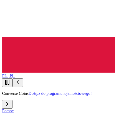
PL | PL
Converse Coins
Dołącz do programu lojalnościowego!
Pomoc