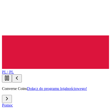
PL | PL
Converse Coins
Dołącz do programu lojalnościowego!
Pomoc