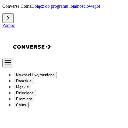
Converse Coins
Dołącz do programu lojalnościowego!
Pomoc
Nowości i wyróżnione
Damskie
Męskie
Dziecięce
Premiery
Coins