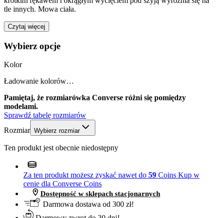
krótkim rękawem i okrągłym wycięciem pod szyją wyróżnia się na
tle innych. Mowa ciała.
Czytaj więcej
Wybierz opcje
Kolor
Ładowanie kolorów…
Pamiętaj, że rozmiarówka Converse różni się pomiędzy
modelami.
Sprawdź tabelę rozmiarów
Rozmiar
Wybierz rozmiar
Ten produkt jest obecnie niedostępny
Za ten produkt możesz zyskać nawet do
59
Coins
Kup w
cenie dla Converse Coins
Dostępność w sklepach stacjonarnych
Darmowa dostawa od 300 zł!
Darmowy zwrot do 30 dni!