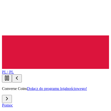
PL | PL
Converse Coins
Dołącz do programu lojalnościowego!
Pomoc