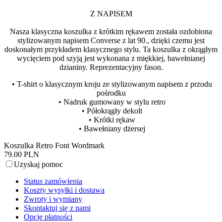
Z NAPISEM
Nasza klasyczna koszulka z krótkim rękawem została ozdobiona
stylizowanym napisem Converse z lat 90., dzięki czemu jest
doskonałym przykładem klasycznego stylu. Ta koszulka z okrągłym
wycięciem pod szyją jest wykonana z miękkiej, bawełnianej
dzianiny. Reprezentacyjny fason.
• T-shirt o klasycznym kroju ze stylizowanym napisem z przodu
pośrodku
• Nadruk gumowany w stylu retro
• Półokrągły dekolt
• Krótki rękaw
• Bawełniany dżersej
Koszulka Retro Font Wordmark
79.00 PLN
Uzyskaj pomoc
Status zamówienia
Koszty wysyłki i dostawa
Zwroty i wymiany
Skontaktuj się z nami
Opcje płatności