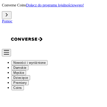
Converse Coins
Dołącz do programu lojalnościowego!
Pomoc
Nowości i wyróżnione
Damskie
Męskie
Dziecięce
Premiery
Coins