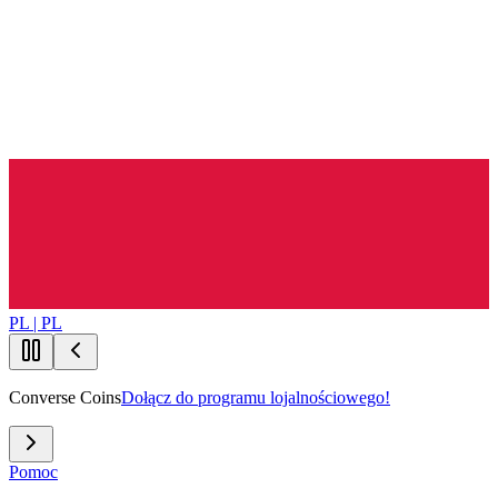
PL | PL
Converse Coins
Dołącz do programu lojalnościowego!
Pomoc