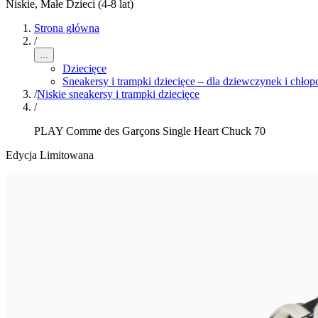
Niskie
,
Małe Dzieci (4-8 lat)
Strona główna
/
...
Dziecięce
Sneakersy i trampki dziecięce – dla dziewczynek i chło
/
Niskie sneakersy i trampki dziecięce
/
PLAY Comme des Garçons Single Heart Chuck 70
Edycja Limitowana