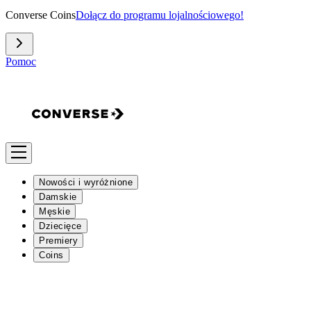
Converse Coins
Dołącz do programu lojalnościowego!
Pomoc
Nowości i wyróżnione
Damskie
Męskie
Dziecięce
Premiery
Coins