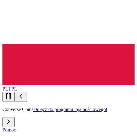
PL | PL
Converse Coins
Dołącz do programu lojalnościowego!
Pomoc