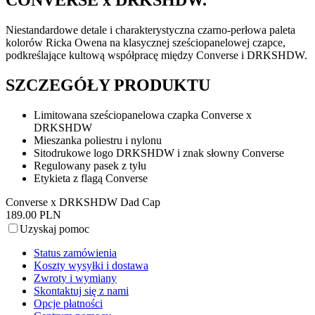
CONVERSE x DRKSHDW.
Niestandardowe detale i charakterystyczna czarno-perłowa paleta
kolorów Ricka Owena na klasycznej sześciopanelowej czapce,
podkreślające kultową współpracę między Converse i DRKSHDW.
SZCZEGÓŁY PRODUKTU
Limitowana sześciopanelowa czapka Converse x
DRKSHDW
Mieszanka poliestru i nylonu
Sitodrukowe logo DRKSHDW i znak słowny Converse
Regulowany pasek z tyłu
Etykieta z flagą Converse
Converse x DRKSHDW Dad Cap
189.00 PLN
Uzyskaj pomoc
Status zamówienia
Koszty wysyłki i dostawa
Zwroty i wymiany
Skontaktuj się z nami
Opcje płatności