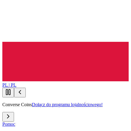
PL | PL
Converse Coins
Dołącz do programu lojalnościowego!
Pomoc