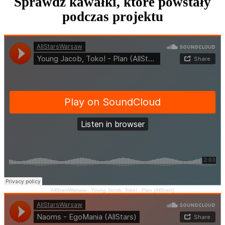
Sprawdź kawałki, które powstały
podczas projektu
AllStarsWarsaw
·
Young Jacob, Toko! - Plan (AllStars)