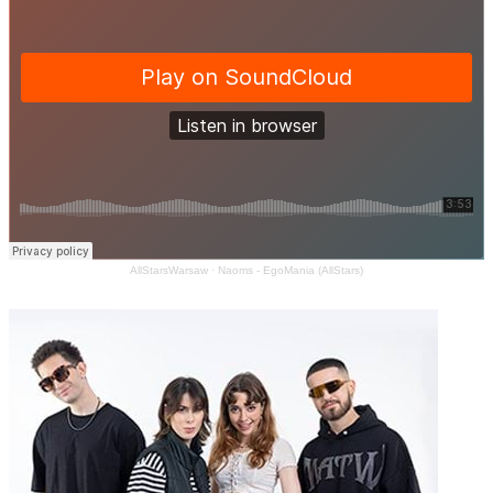
AllStarsWarsaw
·
Naoms - EgoMania (AllStars)