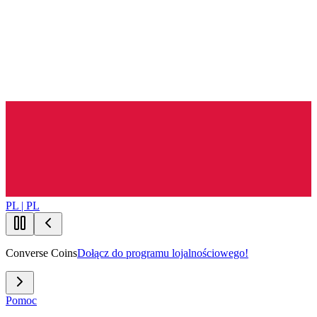
PL | PL
Converse Coins
Dołącz do programu lojalnościowego!
Pomoc