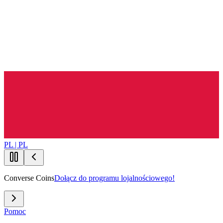
PL | PL
Converse Coins
Dołącz do programu lojalnościowego!
Pomoc