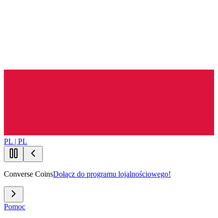
PL | PL
Converse Coins
Dołącz do programu lojalnościowego!
Pomoc