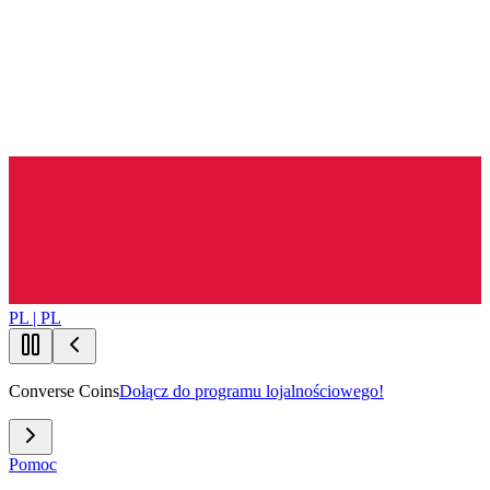
PL | PL
Converse Coins
Dołącz do programu lojalnościowego!
Pomoc