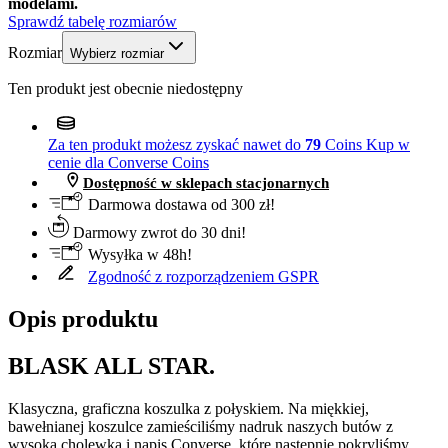
modelami.
Sprawdź tabelę rozmiarów
Rozmiar
Wybierz rozmiar
Ten produkt jest obecnie niedostępny
Za ten produkt możesz zyskać nawet do
79
Coins
Kup w
cenie dla Converse Coins
Dostępność w sklepach stacjonarnych
Darmowa dostawa od 300 zł!
Darmowy zwrot do 30 dni!
Wysyłka w 48h!
Zgodność z rozporządzeniem GSPR
Opis produktu
BLASK ALL STAR.
Klasyczna, graficzna koszulka z połyskiem. Na miękkiej,
bawełnianej koszulce zamieściliśmy nadruk naszych butów z
wysoką cholewką i napis Converse, które następnie pokryliśmy