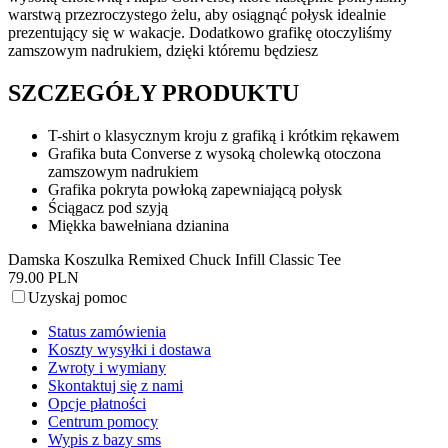
warstwą przezroczystego żelu, aby osiągnąć połysk idealnie
prezentujący się w wakacje. Dodatkowo grafikę otoczyliśmy
zamszowym nadrukiem, dzięki któremu będziesz
SZCZEGÓŁY PRODUKTU
T-shirt o klasycznym kroju z grafiką i krótkim rękawem
Grafika buta Converse z wysoką cholewką otoczona
zamszowym nadrukiem
Grafika pokryta powłoką zapewniającą połysk
Ściągacz pod szyją
Miękka bawełniana dzianina
Damska Koszulka Remixed Chuck Infill Classic Tee
79.00 PLN
Uzyskaj pomoc
Status zamówienia
Koszty wysyłki i dostawa
Zwroty i wymiany
Skontaktuj się z nami
Opcje płatności
Centrum pomocy
Wypis z bazy sms