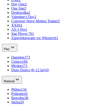
Day One
2
One Star
2
Deskorolka
2
Valentine's Day
2
Converse Wave Motion Trainer
2
XXHi
1
AS-1 Pro
1
Star Player 76
1
Zaprojektowane we Włoszech
1
Płeć
Damskie
273
Unisex
184
Męskie
171
Duże Dzieci (8–12 lat)
10
Materiał
Płótno
134
Poliester
42
Bawełna
38
Skóra
29