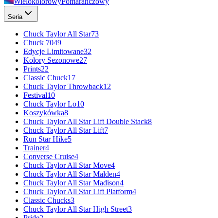
Wielokolorowy
Pomarańczowy
Seria
Chuck Taylor All Star
73
Chuck 70
49
Edycje Limitowane
32
Kolory Sezonowe
27
Prints
22
Classic Chuck
17
Chuck Taylor Throwback
12
Festival
10
Chuck Taylor Lo
10
Koszykówka
8
Chuck Taylor All Star Lift Double Stack
8
Chuck Taylor All Star Lift
7
Run Star Hike
5
Trainer
4
Converse Cruise
4
Chuck Taylor All Star Move
4
Chuck Taylor All Star Malden
4
Chuck Taylor All Star Madison
4
Chuck Taylor All Star Lift Platform
4
Classic Chucks
3
Chuck Taylor All Star High Street
3
Pride
2