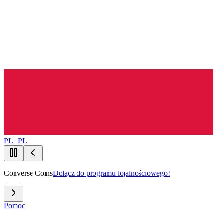
PL | PL
Converse Coins
Dołącz do programu lojalnościowego!
Pomoc