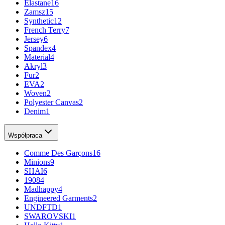
Elastane
16
Zamsz
15
Synthetic
12
French Terry
7
Jersey
6
Spandex
4
Materiał
4
Akryl
3
Fur
2
EVA
2
Woven
2
Polyester Canvas
2
Denim
1
Współpraca
Comme Des Garçons
16
Minions
9
SHAI
6
1908
4
Madhappy
4
Engineered Garments
2
UNDFTD
1
SWAROVSKI
1