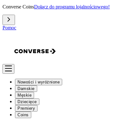
Converse Coins
Dołącz do programu lojalnościowego!
Pomoc
Nowości i wyróżnione
Damskie
Męskie
Dziecięce
Premiery
Coins