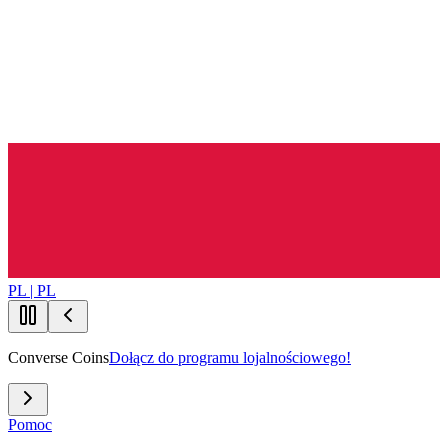
PL | PL
Converse Coins
Dołącz do programu lojalnościowego!
Pomoc