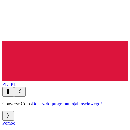
PL | PL
Converse Coins
Dołącz do programu lojalnościowego!
Pomoc