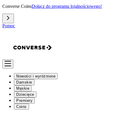
Converse Coins
Dołącz do programu lojalnościowego!
Pomoc
Nowości i wyróżnione
Damskie
Męskie
Dziecięce
Premiery
Coins